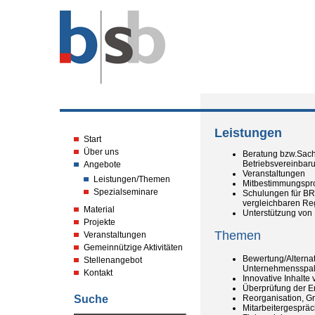
Leistungen
Start
Über uns
Beratung bzw.Sachv
Betriebsvereinbaru
Angebote
Veranstaltungen
Leistungen/Themen
Mitbestimmungspro
Spezialseminare
Schulungen für BR
vergleichbaren Re
Material
Unterstützung von
Projekte
Themen
Veranstaltungen
Gemeinnützige Aktivitäten
Bewertung/Alternat
Stellenangebot
Unternehmensspa
Kontakt
Innovative Inhalt
Überprüfung der Er
Reorganisation, G
Suche
Mitarbeitergesprä