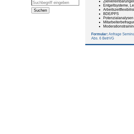
Zielvereinbarunge
Entgeltsysteme, Le
Arbeitszeitflexibil
BDE/PPS
Potenzialanalysen
Mitarbeiterbefrag
Moderationstraini
Formular:
Anfrage Seminar
Abs. 6 BetrVG