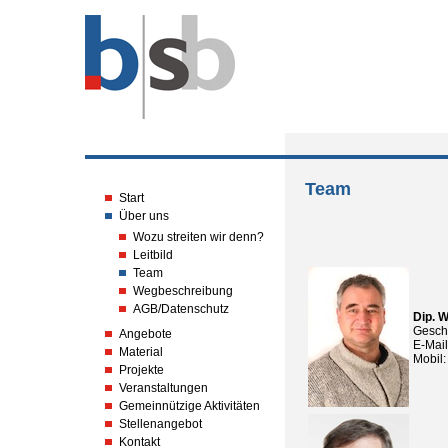
Team
Start
Über uns
Wozu streiten wir denn?
Leitbild
Team
Wegbeschreibung
AGB/Datenschutz
Dip. W
Geschä
Angebote
E-Mai
Material
Mobil
Projekte
Veranstaltungen
Gemeinnützige Aktivitäten
Stellenangebot
Kontakt